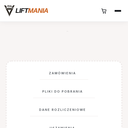
Przejdź
LIFT
MANIA
do
treści
Moje konto
ZAMÓWIENIA
PLIKI DO POBRANIA
DANE ROZLICZENIOWE
USTAWIENIA